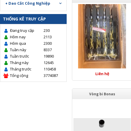
+ Dao Cắt Công Nghiệp
THỐNG KÊ TRUY CẬP
Đang truy cập
230
Hôm nay
2113
Hôm qua
2300
Tuần này
8337
Tuần trước
19890
Tháng này
12645
Tháng trước
110458
Liên hệ
Tổng cộng
3774087
Vòng bi Bonas