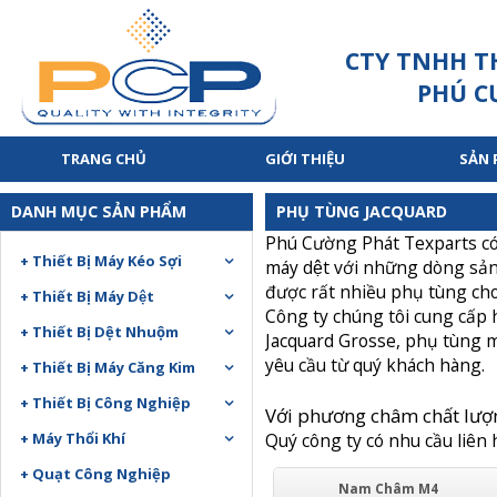
CTY TNHH T
PHÚ C
TRANG CHỦ
GIỚI THIỆU
SẢN
DANH MỤC SẢN PHẨM
PHỤ TÙNG JACQUARD
Phú Cường Phát Texparts co
+ Thiết Bị Máy Kéo Sợi
máy dệt với những dòng sa
được rất nhiều phụ tùng ch
+ Thiết Bị Máy Dệt
Công ty chúng tôi cung cấp h
+ Thiết Bị Dệt Nhuộm
Jacquard Grosse, phụ tùng má
yêu cầu từ quý khách hàng.
+ Thiết Bị Máy Căng Kim
+ Thiết Bị Công Nghiệp
Với phương châm chất lượng, 
+ Máy Thổi Khí
Quý công ty có nhu cầu liên
+ Quạt Công Nghiệp
Nam Châm M4